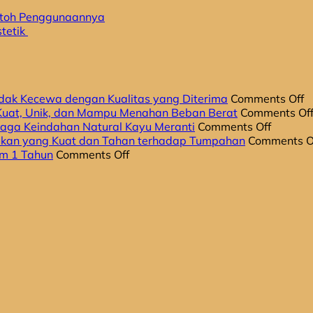
ntoh Penggunaannya
stetik
o
idak Kecewa dengan Kualitas yang Diterima
Comments Off
R
 Kuat, Unik, dan Mampu Menahan Beban Berat
Comments Of
on
M
jaga Keindahan Natural Kayu Meranti
Comments Off
5
K
Makan yang Kuat dan Tahan terhadap Tumpahan
Comments O
on
Perawa
M
am 1 Tahun
Comments Off
Hati-
Rutin
O
Hati
yang
6
Kayu
Sering
T
Meranti
Dilupak
a
Murah!
untuk
T
4
Menjag
K
Dampak
Keinda
d
Buruk
Natural
K
dalam
Kayu
y
1
Meranti
D
Tahun