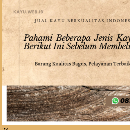
Jual Kayu Bengkirai
Jual Kayu Lokal Murah
Jual Kayu Tembalun
Jual Palet Kayu
Jual Kayu Kamper Medan
Jual Triplek
Jasa Pasang Lantai Kayu
Jual Kayu Kamper Samarinda
Blog
Kontak
Hubungi
Hubungi
23