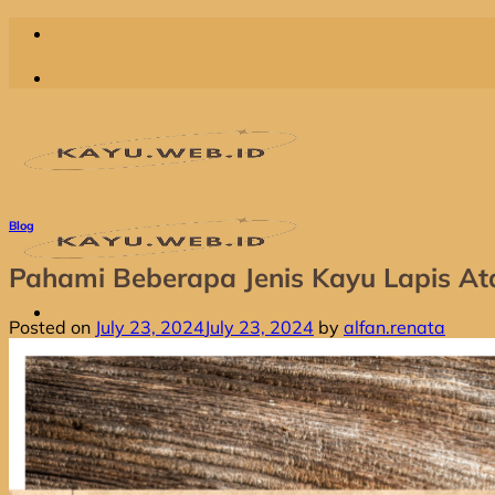
Skip
to
content
Blog
Pahami Beberapa Jenis Kayu Lapis At
Posted on
July 23, 2024
July 23, 2024
by
alfan.renata
Home
Produk
Jual Dolken Gelam
Jual Kayu Kompas
Jual Kayu Kruing
Jual Kayu Racuk
Jual Kayu Meranti