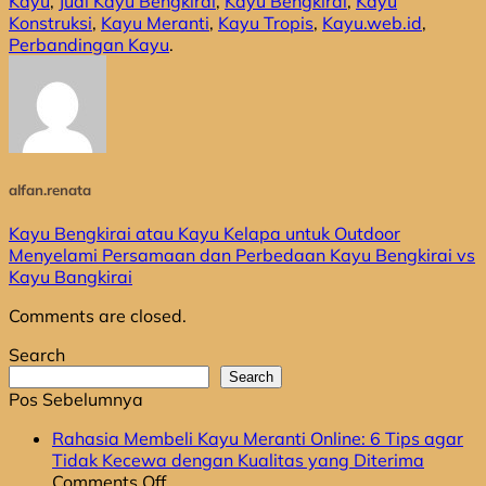
Kayu
,
Jual Kayu Bengkirai
,
Kayu Bengkirai
,
Kayu
Konstruksi
,
Kayu Meranti
,
Kayu Tropis
,
Kayu.web.id
,
Perbandingan Kayu
.
alfan.renata
Kayu Bengkirai atau Kayu Kelapa untuk Outdoor
Menyelami Persamaan dan Perbedaan Kayu Bengkirai vs
Kayu Bangkirai
Comments are closed.
Search
Search
Pos Sebelumnya
Rahasia Membeli Kayu Meranti Online: 6 Tips agar
Tidak Kecewa dengan Kualitas yang Diterima
on
Comments Off