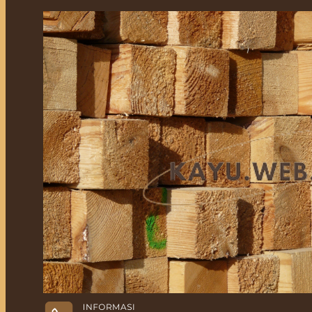
Jual Kayu Lokal Murah
Jual Kayu Tembalun
Jual Palet Kayu
Jual Kayu Kamper Medan
Jual Triplek
Jasa Pasang Lantai Kayu
Jual Kayu Kamper Samarinda
Blog
Kontak
Hubungi
Hubungi