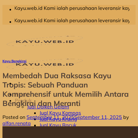
Skip
eb.id Kami ialah perusahaan leveransir kayu olahan yang m
to
content
eb.id Kami ialah perusahaan leveransir kayu olahan yang m
Kayu Bengkirai
Membedah Dua Raksasa Kayu
Tropis: Sebuah Panduan
Komprehensif untuk Memilih Antara
Home
Produk
Bengkirai dan Meranti
Jual Dolken Gelam
Jual Kayu Kompas
Posted on
September 11, 2025
September 11, 2025
by
Jual Kayu Kruing
alfan.renata
Jual Kayu Racuk
Jual Kayu Meranti
Jual Kayu Bengkirai