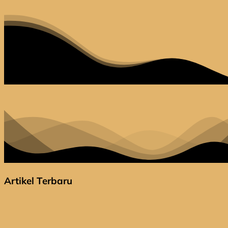
terhadap
Tumpahan
Artikel Terbaru