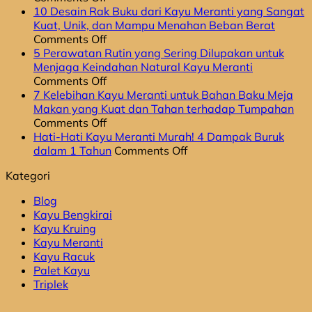
Rahasia
10 Desain Rak Buku dari Kayu Meranti yang Sangat
Membeli
Kuat, Unik, dan Mampu Menahan Beban Berat
Kayu
on
Comments Off
Meranti
10
5 Perawatan Rutin yang Sering Dilupakan untuk
Online:
Desain
Menjaga Keindahan Natural Kayu Meranti
6
Rak
on
Comments Off
Tips
Buku
5
7 Kelebihan Kayu Meranti untuk Bahan Baku Meja
agar
dari
Perawatan
Makan yang Kuat dan Tahan terhadap Tumpahan
Tidak
Kayu
Rutin
on
Comments Off
Kecewa
Meranti
yang
7
Hati-Hati Kayu Meranti Murah! 4 Dampak Buruk
dengan
yang
Sering
Kelebihan
on
dalam 1 Tahun
Comments Off
Kualitas
Sangat
Dilupakan
Kayu
Hati-
Kategori
yang
Kuat,
untuk
Meranti
Hati
Diterima
Unik,
Menjaga
untuk
Kayu
Blog
dan
Keindahan
Bahan
Meranti
Kayu Bengkirai
Mampu
Natural
Baku
Murah!
Kayu Kruing
Menahan
Kayu
Meja
4
Kayu Meranti
Beban
Meranti
Makan
Dampak
Kayu Racuk
Berat
yang
Buruk
Palet Kayu
Kuat
dalam
Triplek
dan
1
Tahan
Tahun