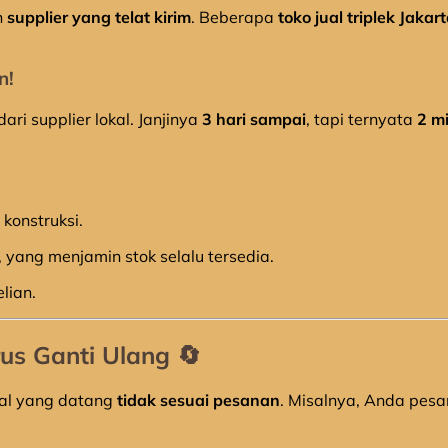
h
supplier yang telat kirim
. Beberapa
toko jual triplek Jakar
n!
ari supplier lokal. Janjinya
3 hari sampai
, tapi ternyata
2 m
konstruksi.
, yang menjamin stok selalu tersedia.
lian.
rus Ganti Ulang
🔄
rial yang datang
tidak sesuai pesanan
. Misalnya, Anda pesa