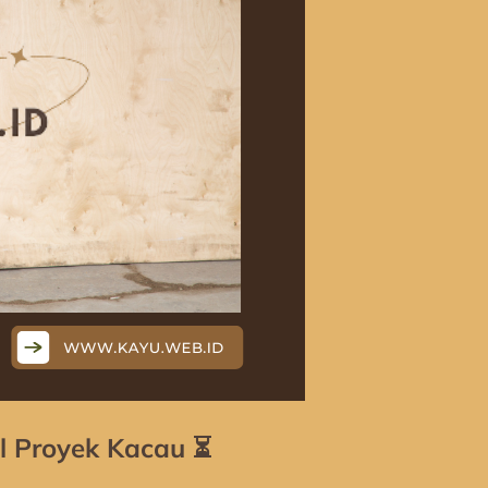
l Proyek Kacau
⏳