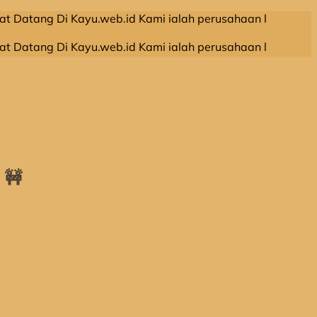
g Di Kayu.web.id Kami ialah perusahaan leveransir kayu ol
g Di Kayu.web.id Kami ialah perusahaan leveransir kayu ol
 🚧