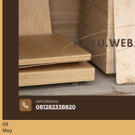
Jual Kayu Bengkirai
Jual Kayu Lokal Murah
Jual Kayu Tembalun
Jual Palet Kayu
Jual Kayu Kamper Medan
Jual Triplek
Jasa Pasang Lantai Kayu
Jual Kayu Kamper Samarinda
Blog
Kontak
Hubungi
Hubungi
09
May