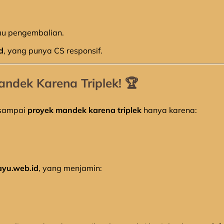
au pengembalian.
d
, yang punya CS responsif.
ndek Karena Triplek!
🏆
 sampai
proyek mandek karena triplek
hanya karena:
ayu.web.id
, yang menjamin: