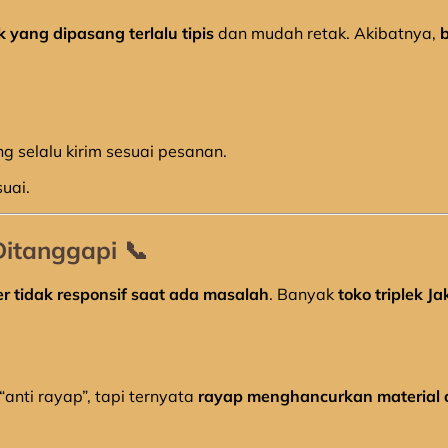
ek yang dipasang terlalu tipis
dan mudah retak. Akibatnya,
ng selalu kirim sesuai pesanan.
suai.
Ditanggapi
📞
er tidak responsif saat ada masalah
. Banyak
toko triplek Ja
anti rayap”, tapi ternyata
rayap menghancurkan material 
l