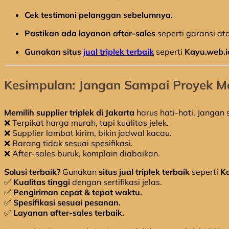
Cek testimoni pelanggan sebelumnya.
Pastikan ada layanan after-sales
seperti garansi at
Gunakan situs
jual triplek terbaik
seperti
Kayu.web.i
Kesimpulan: Jangan Sampai Proyek Ma
Memilih supplier triplek di Jakarta
harus hati-hati. Jangan
❌ Terpikat harga murah, tapi kualitas jelek.
❌ Supplier lambat kirim, bikin jadwal kacau.
❌ Barang tidak sesuai spesifikasi.
❌ After-sales buruk, komplain diabaikan.
Solusi terbaik?
Gunakan
situs jual triplek terbaik
seperti
K
✅
Kualitas tinggi
dengan sertifikasi jelas.
✅
Pengiriman cepat & tepat waktu.
✅
Spesifikasi sesuai pesanan.
✅
Layanan after-sales terbaik.