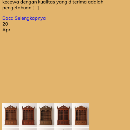
kecewa dengan kualitas yang diterima adalah
pengetahuan [...]
Baca Selengkapnya
20
Apr