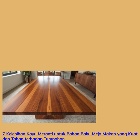
7 Kelebihan Kayu Meranti untuk Bahan Baku Meja Makan yang Kuat
dan Tahan terhadap Tumpahan