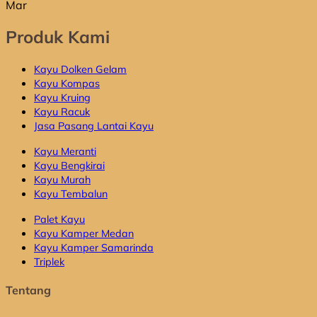
Mar
Produk Kami
Kayu Dolken Gelam
Kayu Kompas
Kayu Kruing
Kayu Racuk
Jasa Pasang Lantai Kayu
Kayu Meranti
Kayu Bengkirai
Kayu Murah
Kayu Tembalun
Palet Kayu
Kayu Kamper Medan
Kayu Kamper Samarinda
Triplek
Tentang