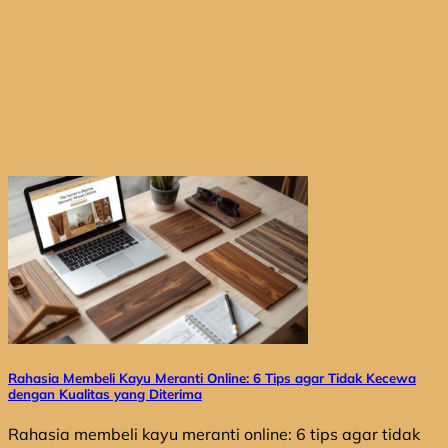
Rahasia Membeli Kayu Meranti Online: 6 Tips agar Tidak Kecewa
dengan Kualitas yang Diterima
Rahasia membeli kayu meranti online: 6 tips agar tidak