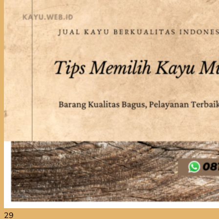
Jual Kayu Lokal Murah
Jual Kayu Tembalun
Jual Palet Kayu
Jual Kayu Kamper Medan
Jual Triplek
Jasa Pasang Lantai Kayu
Jual Kayu Kamper Samarinda
Blog
Kontak
Hubungi
Hubungi
29