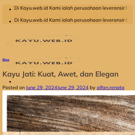
Skip
web.id Kami ialah perusahaan leveransir kayu olahan yang 
to
content
web.id Kami ialah perusahaan leveransir kayu olahan yang 
Blog
Kayu Jati: Kuat, Awet, dan Elegan
Posted on
June 29, 2024
June 29, 2024
by
alfan.renata
Home
Produk
Jual Dolken Gelam
Jual Kayu Kompas
Jual Kayu Kruing
Jual Kayu Racuk
Jual Kayu Meranti
Jual Kayu Bengkirai