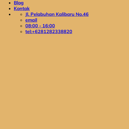
Blog
Kontak
Jl. Pelabuhan Kalibaru No.46
email
08:00 - 16:00
tel:+6281282338820