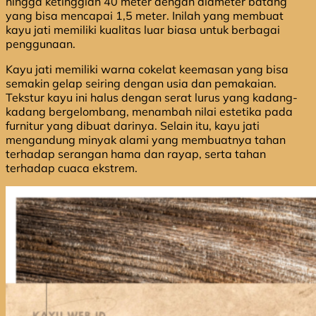
hingga ketinggian 40 meter dengan diameter batang
yang bisa mencapai 1,5 meter. Inilah yang membuat
kayu jati memiliki kualitas luar biasa untuk berbagai
penggunaan.
Kayu jati memiliki warna cokelat keemasan yang bisa
semakin gelap seiring dengan usia dan pemakaian.
Tekstur kayu ini halus dengan serat lurus yang kadang-
kadang bergelombang, menambah nilai estetika pada
furnitur yang dibuat darinya. Selain itu, kayu jati
mengandung minyak alami yang membuatnya tahan
terhadap serangan hama dan rayap, serta tahan
terhadap cuaca ekstrem.