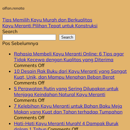
alfan.renata
Tips Memilih Kayu Murah dan Berkualitas
Kayu Meranti Pilihan Tepat untuk Konstruksi
Search
Search
Pos Sebelumnya
Rahasia Membeli Kayu Meranti Online: 6 Tips agar
Tidak Kecewa dengan Kualitas yang Diterima
on
Comments Off
Rahasia
10 Desain Rak Buku dari Kayu Meranti yang Sangat
Membeli
Kuat, Unik, dan Mampu Menahan Beban Berat
Kayu
on
Comments Off
Meranti
10
5 Perawatan Rutin yang Sering Dilupakan untuk
Online:
Desain
Menjaga Keindahan Natural Kayu Meranti
6
Rak
on
Comments Off
Tips
Buku
5
7 Kelebihan Kayu Meranti untuk Bahan Baku Meja
agar
dari
Perawatan
Makan yang Kuat dan Tahan terhadap Tumpahan
Tidak
Kayu
Rutin
on
Comments Off
Kecewa
Meranti
yang
7
Hati-Hati Kayu Meranti Murah! 4 Dampak Buruk
dengan
yang
Sering
Kelebihan
on
dalam 1 Tahun
Comments Off