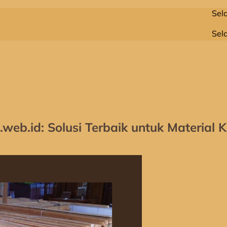
Selamat Datan
Selamat Datan
.web.id: Solusi Terbaik untuk Material K