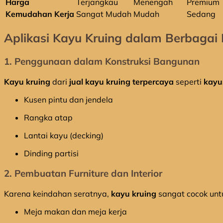
Harga
Terjangkau
Menengah
Premium
Kemudahan Kerja
Sangat Mudah
Mudah
Sedang
Aplikasi Kayu Kruing dalam Berbagai
1. Penggunaan dalam Konstruksi Bangunan
Kayu kruing
dari
jual kayu kruing terpercaya
seperti
kayu
Kusen pintu dan jendela
Rangka atap
Lantai kayu (decking)
Dinding partisi
2. Pembuatan Furniture dan Interior
Karena keindahan seratnya,
kayu kruing
sangat cocok unt
Meja makan dan meja kerja