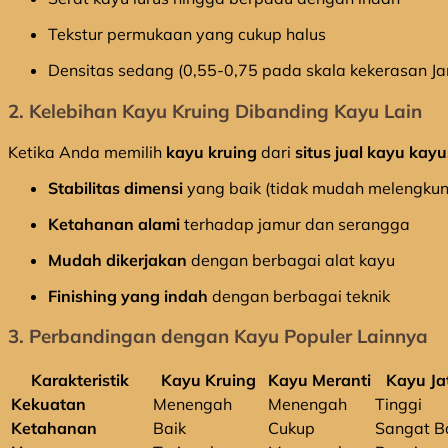
Tekstur permukaan yang cukup halus
Densitas sedang (0,55-0,75 pada skala kekerasan Ja
2. Kelebihan Kayu Kruing Dibanding Kayu Lain
Ketika Anda memilih
kayu kruing
dari
situs jual kayu kayu
Stabilitas dimensi
yang baik (tidak mudah melengkun
Ketahanan alami
terhadap jamur dan serangga
Mudah dikerjakan
dengan berbagai alat kayu
Finishing yang indah
dengan berbagai teknik
3. Perbandingan dengan Kayu Populer Lainnya
Karakteristik
Kayu Kruing
Kayu Meranti
Kayu Ja
Kekuatan
Menengah
Menengah
Tinggi
Ketahanan
Baik
Cukup
Sangat B