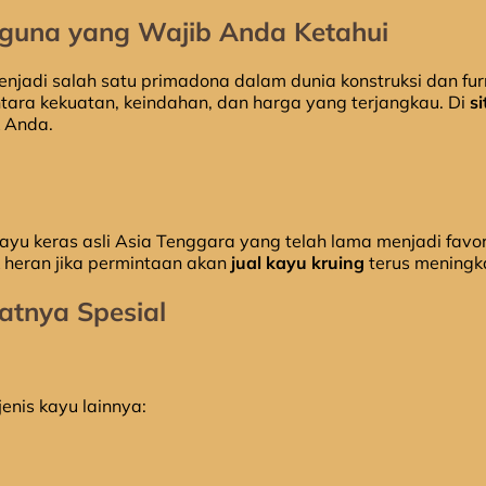
aguna yang Wajib Anda Ketahui
njadi salah satu primadona dalam dunia konstruksi dan furn
ra kekuatan, keindahan, dan harga yang terjangkau. Di
s
k Anda.
yu keras asli Asia Tenggara yang telah lama menjadi favori
k heran jika permintaan akan
jual kayu kruing
terus meningka
tnya Spesial
enis kayu lainnya: