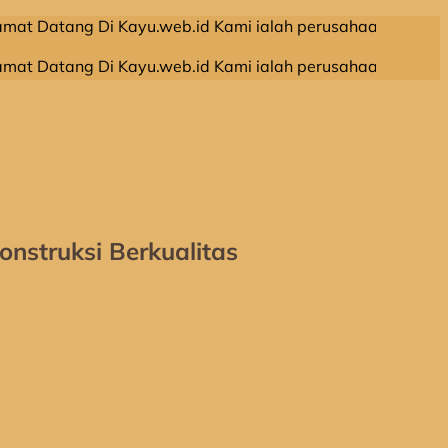
g Di Kayu.web.id Kami ialah perusahaan leveransir kayu o
g Di Kayu.web.id Kami ialah perusahaan leveransir kayu o
onstruksi Berkualitas