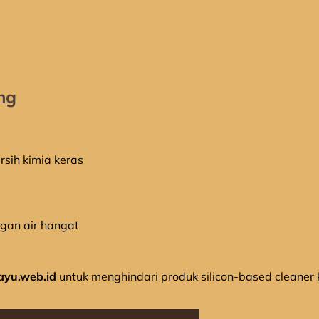
ng
sih kimia keras
gan air hangat
ayu.web.id
untuk menghindari produk silicon-based cleaner ka