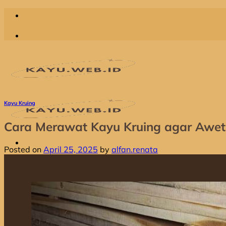
Skip
to
content
Kayu Kruing
Cara Merawat Kayu Kruing agar Awe
Posted on
April 25, 2025
by
alfan.renata
Home
Produk
Jual Dolken Gelam
Jual Kayu Kompas
Jual Kayu Kruing
Jual Kayu Racuk
Jual Kayu Meranti