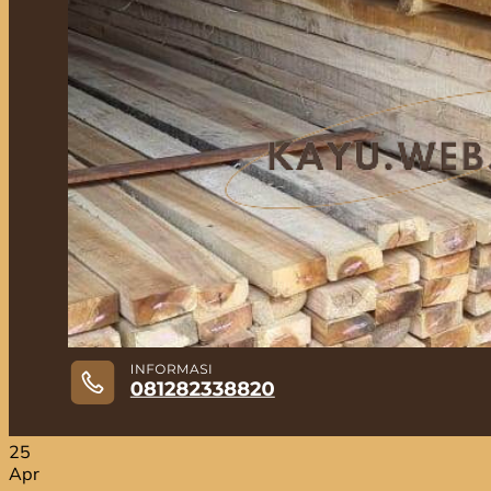
Jual Kayu Bengkirai
Jual Kayu Lokal Murah
Jual Kayu Tembalun
Jual Palet Kayu
Jual Kayu Kamper Medan
Jual Triplek
Jasa Pasang Lantai Kayu
Jual Kayu Kamper Samarinda
Blog
Kontak
Hubungi
Hubungi
25
Apr