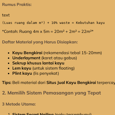
Rumus Praktis:
text
(Luas ruang dalam m²) + 10% waste = Kebutuhan kayu
*Contoh: Ruang 4m x 5m = 20m² + 2m² = 22m²*
Daftar Material yang Harus Disiapkan:
Kayu Bengkirai
(rekomendasi tebal 15-20mm)
Underlayment
(karet atau gabus)
Sekrup khusus lantai kayu
Lem kayu
(untuk sistem floating)
Plint kayu
(lis penyekat)
Tips:
Beli material dari
Situs Jual Kayu Bengkirai
terpercay
2. Memilih Sistem Pemasangan yang Tepat
3 Metode Utama:
Sistem Secret Nailing
(paku tersembunyi)