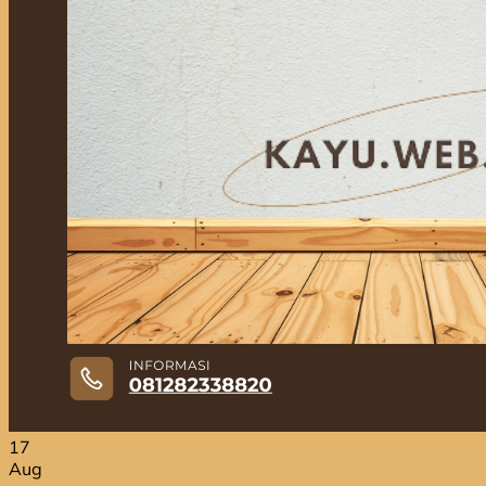
Jual Kayu Bengkirai
Jual Kayu Lokal Murah
Jual Kayu Tembalun
Jual Palet Kayu
Jual Kayu Kamper Medan
Jual Triplek
Jasa Pasang Lantai Kayu
Jual Kayu Kamper Samarinda
Blog
Kontak
Hubungi
Hubungi
17
Aug