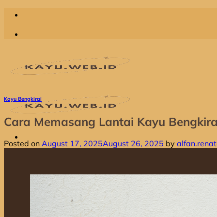
Skip
to
content
Kayu Bengkirai
Cara Memasang Lantai Kayu Bengkira
Posted on
August 17, 2025
August 26, 2025
by
alfan.rena
Home
Produk
Jual Dolken Gelam
Jual Kayu Kompas
Jual Kayu Kruing
Jual Kayu Racuk
Jual Kayu Meranti