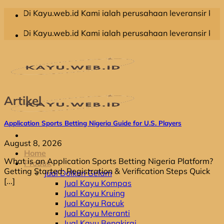
Skip
u.web.id Kami ialah perusahaan leveransir kayu olahan yan
to
content
u.web.id Kami ialah perusahaan leveransir kayu olahan yan
Artikel
Application Sports Betting Nigeria Guide for U.S. Players
August 8, 2026
Home
What is an Application Sports Betting Nigeria Platform?
Produk
Getting Started: Registration & Verification Steps Quick
Jual Dolken Gelam
[...]
Jual Kayu Kompas
Jual Kayu Kruing
Jual Kayu Racuk
Jual Kayu Meranti
Jual Kayu Bengkirai