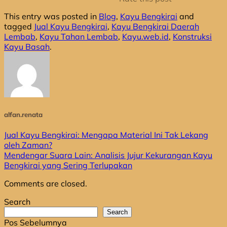
This entry was posted in
Blog
,
Kayu Bengkirai
and
tagged
Jual Kayu Bengkirai
,
Kayu Bengkirai Daerah
Lembab
,
Kayu Tahan Lembab
,
Kayu.web.id
,
Konstruksi
Kayu Basah
.
alfan.renata
Jual Kayu Bengkirai: Mengapa Material Ini Tak Lekang
oleh Zaman?
Mendengar Suara Lain: Analisis Jujur Kekurangan Kayu
Bengkirai yang Sering Terlupakan
Comments are closed.
Search
Search
Pos Sebelumnya