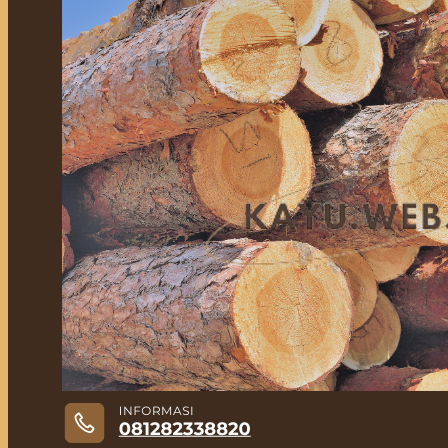
Jual Kayu Lokal Murah
Jual Kayu Tembalun
Jual Palet Kayu
Jual Kayu Kamper Medan
Jual Triplek
Jasa Pasang Lantai Kayu
Jual Kayu Kamper Samarinda
Blog
Kontak
Hubungi
Hubungi