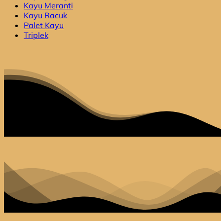
Kayu Meranti
Mampu
Natural
Baku
Kayu Racuk
Menahan
Kayu
Meja
Palet Kayu
Beban
Meranti
Makan
Triplek
Berat
yang
Kuat
dan
Tahan
terhadap
Tumpahan