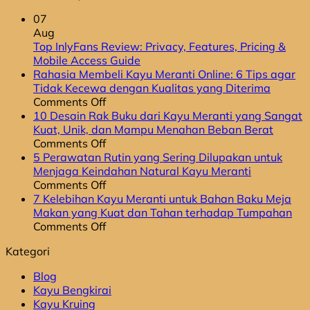
07
Aug
Top InlyFans Review: Privacy, Features, Pricing &
No
Mobile Access Guide
Comments
Rahasia Membeli Kayu Meranti Online: 6 Tips agar
on
Tidak Kecewa dengan Kualitas yang Diterima
Top
on
Comments Off
InlyFans
Rahasia
10 Desain Rak Buku dari Kayu Meranti yang Sangat
Review:
Membeli
Kuat, Unik, dan Mampu Menahan Beban Berat
Privacy,
Kayu
on
Comments Off
Features,
Meranti
10
5 Perawatan Rutin yang Sering Dilupakan untuk
Pricing
Online:
Desain
Menjaga Keindahan Natural Kayu Meranti
&
6
Rak
on
Comments Off
Mobile
Tips
Buku
5
7 Kelebihan Kayu Meranti untuk Bahan Baku Meja
Access
agar
dari
Perawatan
Makan yang Kuat dan Tahan terhadap Tumpahan
Guide
Tidak
Kayu
Rutin
on
Comments Off
Kecewa
Meranti
yang
7
Kategori
dengan
yang
Sering
Kelebihan
Kualitas
Sangat
Dilupakan
Kayu
Blog
yang
Kuat,
untuk
Meranti
Kayu Bengkirai
Diterima
Unik,
Menjaga
untuk
Kayu Kruing
dan
Keindahan
Bahan