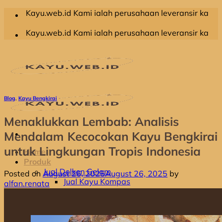
Skip
web.id Kami ialah perusahaan leveransir kayu olahan yang
to
content
web.id Kami ialah perusahaan leveransir kayu olahan yang
Blog
,
Kayu Bengkirai
Menaklukkan Lembab: Analisis
Mendalam Kecocokan Kayu Bengkirai
untuk Lingkungan Tropis Indonesia
Home
Produk
Jual Dolken Gelam
Posted on
August 26, 2025
August 26, 2025
by
Jual Kayu Kompas
alfan.renata
Jual Kayu Kruing
Jual Kayu Racuk
Jual Kayu Meranti
Jual Kayu Bengkirai