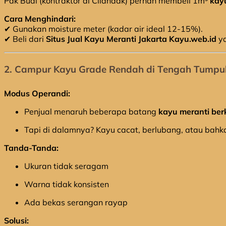
Pak Budi (kontraktor di Cilandak) pernah membeli 1m³
kay
Cara Menghindari:
✔ Gunakan moisture meter (kadar air ideal 12-15%).
✔ Beli dari
Situs Jual Kayu Meranti Jakarta Kayu.web.id
ya
2. Campur Kayu Grade Rendah di Tengah Tumpu
Modus Operandi:
Penjual menaruh beberapa batang
kayu meranti ber
Tapi di dalamnya? Kayu cacat, berlubang, atau bahkan
Tanda-Tanda:
Ukuran tidak seragam
Warna tidak konsisten
Ada bekas serangan rayap
Solusi: