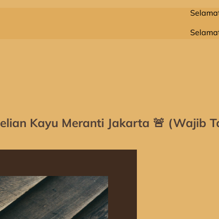
Selamat Datang D
Selamat Datang D
ian Kayu Meranti Jakarta 🚨 (Wajib Ta