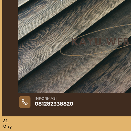
Jual Kayu Bengkirai
Jual Kayu Lokal Murah
Jual Kayu Tembalun
Jual Palet Kayu
Jual Kayu Kamper Medan
Jual Triplek
Jasa Pasang Lantai Kayu
Jual Kayu Kamper Samarinda
Blog
Kontak
Hubungi
Hubungi
21
May