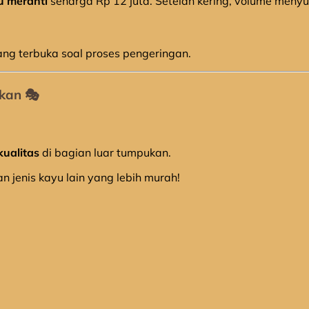
u meranti
seharga Rp 12 juta. Setelah kering, volume meny
ng terbuka soal proses pengeringan.
kan 🎭
kualitas
di bagian luar tumpukan.
 jenis kayu lain yang lebih murah!