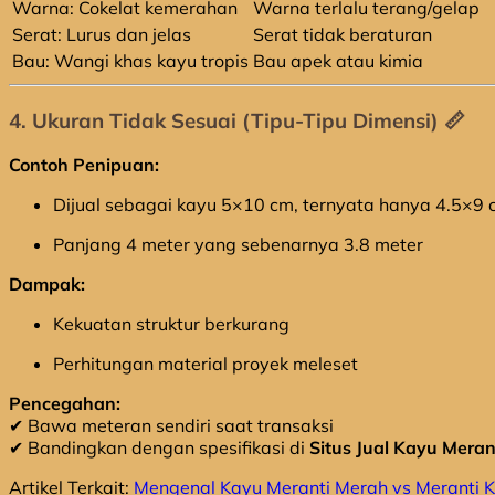
Warna: Cokelat kemerahan
Warna terlalu terang/gelap
Serat: Lurus dan jelas
Serat tidak beraturan
Bau: Wangi khas kayu tropis
Bau apek atau kimia
4. Ukuran Tidak Sesuai (Tipu-Tipu Dimensi) 📏
Contoh Penipuan:
Dijual sebagai kayu 5×10 cm, ternyata hanya 4.5×9 
Panjang 4 meter yang sebenarnya 3.8 meter
Dampak:
Kekuatan struktur berkurang
Perhitungan material proyek meleset
Pencegahan:
✔ Bawa meteran sendiri saat transaksi
✔ Bandingkan dengan spesifikasi di
Situs Jual Kayu Meran
Artikel Terkait:
Mengenal Kayu Meranti Merah vs Meranti 