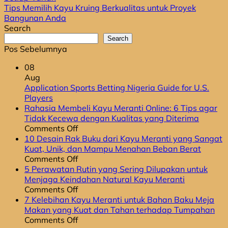
Tips Memilih Kayu Kruing Berkualitas untuk Proyek
Bangunan Anda
Search
Search
Pos Sebelumnya
08
Aug
Application Sports Betting Nigeria Guide for U.S.
No
Players
Comments
Rahasia Membeli Kayu Meranti Online: 6 Tips agar
on
Tidak Kecewa dengan Kualitas yang Diterima
Application
on
Comments Off
Sports
Rahasia
10 Desain Rak Buku dari Kayu Meranti yang Sangat
Betting
Membeli
Kuat, Unik, dan Mampu Menahan Beban Berat
Nigeria
Kayu
on
Comments Off
Guide
Meranti
10
5 Perawatan Rutin yang Sering Dilupakan untuk
for
Online:
Desain
Menjaga Keindahan Natural Kayu Meranti
U.S.
6
Rak
on
Comments Off
Players
Tips
Buku
5
7 Kelebihan Kayu Meranti untuk Bahan Baku Meja
agar
dari
Perawatan
Makan yang Kuat dan Tahan terhadap Tumpahan
Tidak
Kayu
Rutin
on
Comments Off