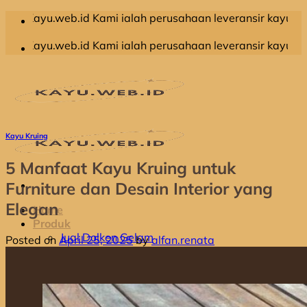
Skip
b.id Kami ialah perusahaan leveransir kayu olahan yang m
to
content
b.id Kami ialah perusahaan leveransir kayu olahan yang m
Kayu Kruing
5 Manfaat Kayu Kruing untuk
Furniture dan Desain Interior yang
Elegan
Home
Produk
Jual Dolken Gelam
Posted on
April 25, 2025
by
alfan.renata
Jual Kayu Kompas
Jual Kayu Kruing
Jual Kayu Racuk
Jual Kayu Meranti
Jual Kayu Bengkirai