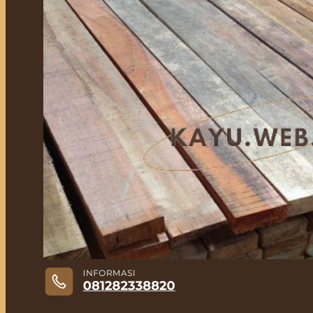
Jual Kayu Lokal Murah
Jual Kayu Tembalun
Jual Palet Kayu
Jual Kayu Kamper Medan
Jual Triplek
Jasa Pasang Lantai Kayu
Jual Kayu Kamper Samarinda
Blog
Kontak
Hubungi
Hubungi