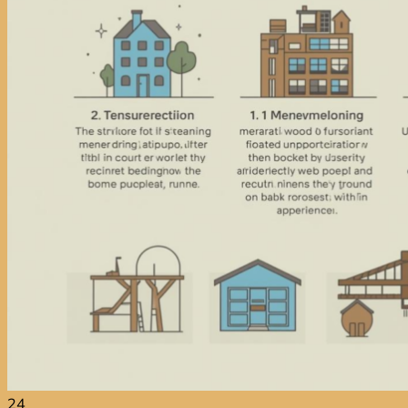
Jual Kayu Bengkirai
Jual Kayu Lokal Murah
Jual Kayu Tembalun
Jual Palet Kayu
Jual Kayu Kamper Medan
Jual Triplek
Jasa Pasang Lantai Kayu
Jual Kayu Kamper Samarinda
Blog
Kontak
Hubungi
Hubungi
24