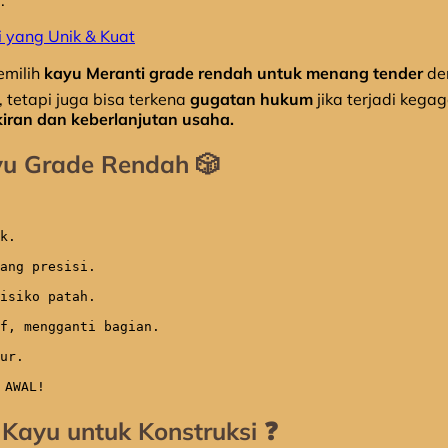
.
ti yang Unik & Kuat
milih
kayu Meranti grade rendah untuk menang tender
den
 tetapi juga bisa terkena
gugatan hukum
jika terjadi kega
kiran dan keberlanjutan usaha.
ayu Grade Rendah 🎲
k.

ang presisi.

isiko patah.

f, mengganti bagian.

ur.

 AWAL!
 Kayu untuk Konstruksi ❓