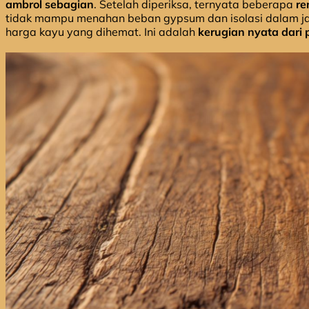
ambrol sebagian
. Setelah diperiksa, ternyata beberapa
re
tidak mampu menahan beban gypsum dan isolasi dalam jang
harga kayu yang dihemat. Ini adalah
kerugian nyata dari 