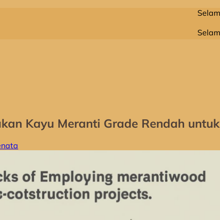
Selamat Datang Di
Selamat Datang Di
kan Kayu Meranti Grade Rendah untuk 
enata