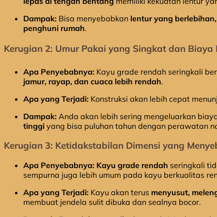
lepas di tengah bentang
memiliki kekuatan lentur ya
Dampak:
Bisa menyebabkan
lentur yang berlebihan
penghuni rumah
.
Kerugian 2: Umur Pakai yang Singkat dan Biaya
Apa Penyebabnya:
Kayu grade rendah seringkali be
jamur, rayap, dan cuaca lebih rendah
.
Apa yang Terjadi:
Konstruksi akan lebih cepat menu
Dampak:
Anda akan lebih sering mengeluarkan biay
tinggi
yang bisa puluhan tahun dengan perawatan n
Kerugian 3: Ketidakstabilan Dimensi yang Meny
Apa Penyebabnya:
Kayu grade rendah
seringkali ti
sempurna juga lebih umum pada kayu berkualitas re
Apa yang Terjadi:
Kayu akan terus
menyusut, meleng
membuat jendela sulit dibuka dan sealnya bocor.