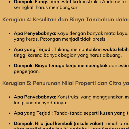
Dampak:
Fungsi dan estetika
konstruksi Anda rusak. P
seringkali harus membongkar.
Kerugian 4: Kesulitan dan Biaya Tambahan dalam
Apa Penyebabnya:
Kayu dengan banyak mata kayu, r
yang keras. Potongan menjadi tidak presisi.
Apa yang Terjadi:
Tukang membutuhkan
waktu lebih
tinggi
karena banyak bagian yang harus dibuang.
Dampak:
Biaya tenaga kerja membengkak
dan
esti
pengerjaan.
Kerugian 5: Penurunan Nilai Properti dan Citra y
Apa Penyebabnya:
Konstruksi yang menggunakan
m
langsung menyadarinya.
Apa yang Terjadi:
Tanda-tanda seperti
kusen yang t
Dampak:
Nilai jual kembali (resale value)
rumah atau 