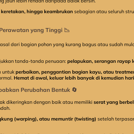
ng jauh lebih rendah daripada balok bersih.
, keretakan, hingga keambrukan
sebagian atau seluruh str
 Perawatan yang Tinggi 📉
rasal dari bagian pohon yang kurang bagus atau sudah mul
njukkan tanda-tanda penuaan:
pelapukan, serangan rayap l
a untuk
perbaikan, penggantian bagian kayu, atau treatme
ormal.
Hemat di awal, keluar lebih banyak di kemudian hari
ebabkan Perubahan Bentuk 🔄
dak dikeringkan dengan baik atau memiliki
serat yang berbeli
ndah.
kung (warping), atau memuntir (twisting)
setelah terpasa