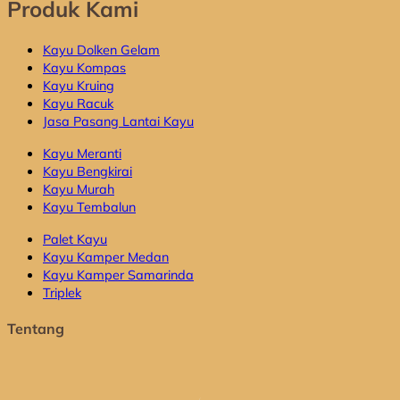
Produk Kami
Kayu Dolken Gelam
Kayu Kompas
Kayu Kruing
Kayu Racuk
Jasa Pasang Lantai Kayu
Kayu Meranti
Kayu Bengkirai
Kayu Murah
Kayu Tembalun
Palet Kayu
Kayu Kamper Medan
Kayu Kamper Samarinda
Triplek
Tentang