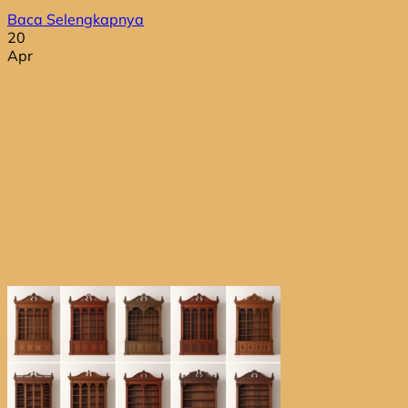
Baca Selengkapnya
20
Apr