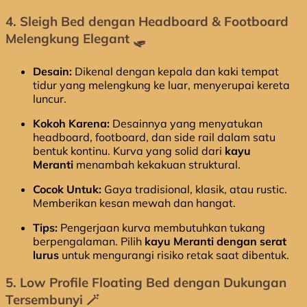
4. Sleigh Bed dengan Headboard & Footboard
Melengkung Elegant 🛷
Desain:
Dikenal dengan kepala dan kaki tempat
tidur yang melengkung ke luar, menyerupai kereta
luncur.
Kokoh Karena:
Desainnya yang menyatukan
headboard, footboard, dan side rail dalam satu
bentuk kontinu. Kurva yang solid dari
kayu
Meranti
menambah kekakuan struktural.
Cocok Untuk:
Gaya tradisional, klasik, atau rustic.
Memberikan kesan mewah dan hangat.
Tips:
Pengerjaan kurva membutuhkan tukang
berpengalaman. Pilih
kayu Meranti dengan serat
lurus
untuk mengurangi risiko retak saat dibentuk.
5. Low Profile Floating Bed dengan Dukungan
Tersembunyi 🪄