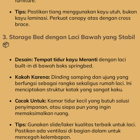
furniture.
Tips:
Pastikan tiang menggunakan kayu utuh, bukan
kayu laminasi. Perkuat canopy atas dengan cross
brace.
3. Storage Bed dengan Laci Bawah yang Stabil
📦
Desain:
Tempat tidur kayu Meranti
dengan laci
built-in di bawah boks springbed.
Kokoh Karena:
Dinding samping dan ujung yang
berfungsi sebagai rangka sekaligus rumah laci. Ini
menciptakan struktur kotak yang sangat kaku.
Cocok Untuk:
Kamar tidur kecil yang butuh solusi
penyimpanan, atau siapa pun yang ingin
memaksimalkan ruang.
Tips:
Gunakan slide/laker kualitas terbaik untuk laci.
Pastikan ada ventilasi di bagian dalam untuk
mencegah kelembapan.