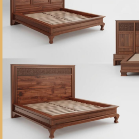
Jual Kayu Lokal Murah
Jual Kayu Tembalun
Jual Palet Kayu
Jual Kayu Kamper Medan
Jual Triplek
Jasa Pasang Lantai Kayu
Jual Kayu Kamper Samarinda
Blog
Kontak
Hubungi
Hubungi