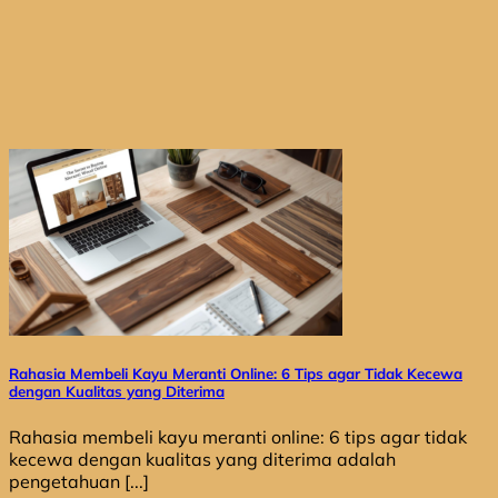
Rahasia Membeli Kayu Meranti Online: 6 Tips agar Tidak Kecewa
dengan Kualitas yang Diterima
Rahasia membeli kayu meranti online: 6 tips agar tidak
kecewa dengan kualitas yang diterima adalah
pengetahuan [...]