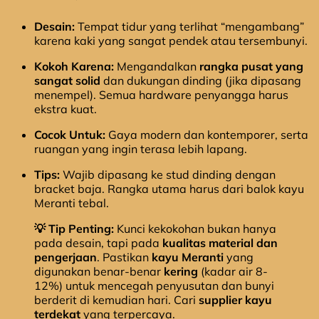
Desain:
Tempat tidur yang terlihat “mengambang”
karena kaki yang sangat pendek atau tersembunyi.
Kokoh Karena:
Mengandalkan
rangka pusat yang
sangat solid
dan dukungan dinding (jika dipasang
menempel). Semua hardware penyangga harus
ekstra kuat.
Cocok Untuk:
Gaya modern dan kontemporer, serta
ruangan yang ingin terasa lebih lapang.
Tips:
Wajib dipasang ke stud dinding dengan
bracket baja. Rangka utama harus dari balok kayu
Meranti tebal.
💡 Tip Penting:
Kunci kekokohan bukan hanya
pada desain, tapi pada
kualitas material dan
pengerjaan
. Pastikan
kayu Meranti
yang
digunakan benar-benar
kering
(kadar air 8-
12%) untuk mencegah penyusutan dan bunyi
berderit di kemudian hari. Cari
supplier kayu
terdekat
yang terpercaya.