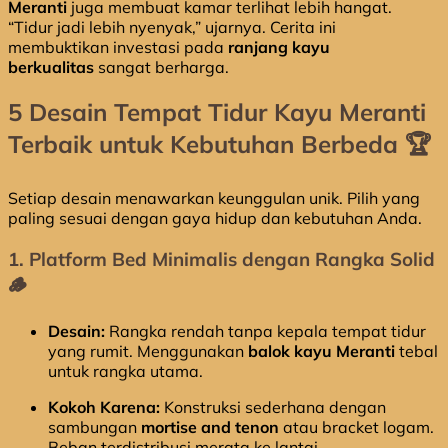
Meranti
juga membuat kamar terlihat lebih hangat.
“Tidur jadi lebih nyenyak,” ujarnya. Cerita ini
membuktikan investasi pada
ranjang kayu
berkualitas
sangat berharga.
5 Desain Tempat Tidur Kayu Meranti
Terbaik untuk Kebutuhan Berbeda 🏆
Setiap desain menawarkan keunggulan unik. Pilih yang
paling sesuai dengan gaya hidup dan kebutuhan Anda.
1. Platform Bed Minimalis dengan Rangka Solid
🪵
Desain:
Rangka rendah tanpa kepala tempat tidur
yang rumit. Menggunakan
balok kayu Meranti
tebal
untuk rangka utama.
Kokoh Karena:
Konstruksi sederhana dengan
sambungan
mortise and tenon
atau bracket logam.
Beban terdistribusi merata ke lantai.