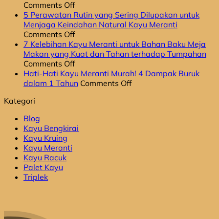
Kayu
on
Comments Off
Meranti
10
5 Perawatan Rutin yang Sering Dilupakan untuk
Online:
Desain
Menjaga Keindahan Natural Kayu Meranti
6
Rak
on
Comments Off
Tips
Buku
5
7 Kelebihan Kayu Meranti untuk Bahan Baku Meja
agar
dari
Perawatan
Makan yang Kuat dan Tahan terhadap Tumpahan
Tidak
Kayu
Rutin
on
Comments Off
Kecewa
Meranti
yang
7
Hati-Hati Kayu Meranti Murah! 4 Dampak Buruk
dengan
yang
Sering
Kelebihan
on
dalam 1 Tahun
Comments Off
Kualitas
Sangat
Dilupakan
Kayu
Hati-
Kategori
yang
Kuat,
untuk
Meranti
Hati
Diterima
Unik,
Menjaga
untuk
Kayu
Blog
dan
Keindahan
Bahan
Meranti
Kayu Bengkirai
Mampu
Natural
Baku
Murah!
Kayu Kruing
Menahan
Kayu
Meja
4
Kayu Meranti
Beban
Meranti
Makan
Dampak
Kayu Racuk
Berat
yang
Buruk
Palet Kayu
Kuat
dalam
Triplek
dan
1
Tahan
Tahun
terhadap
Tumpahan