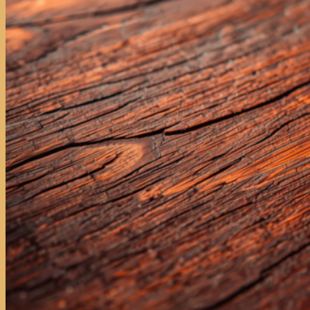
Jual Kayu Lokal Murah
Jual Kayu Tembalun
Jual Palet Kayu
Jual Kayu Kamper Medan
Jual Triplek
Jasa Pasang Lantai Kayu
Jual Kayu Kamper Samarinda
Blog
Kontak
Hubungi
Hubungi