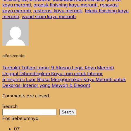
kayu meranti
,
produk finishing kayu meranti
,
renovasi
kayu meranti
,
restorasi kayu meranti
,
teknik finishing kayu
meranti
,
wood stain kayu meranti
.
alfan.renata
Terbukti Tahan Lama: 9 Alasan Logis Kayu Meranti
Unggul Dibandingkan Kayu Lain untuk Interior
6 Inspirasi Luar Biasa Menggunakan Kayu Meranti untuk
Dekorasi Interior yang Mewah & Elegant
Comments are closed.
Search
Search
Pos Sebelumnya
07