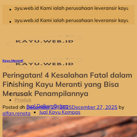
Skip
d Kami ialah perusahaan leveransir kayu olahan yang memi
to
content
d Kami ialah perusahaan leveransir kayu olahan yang memi
Kayu Meranti
Peringatan! 4 Kesalahan Fatal dalam
Finishing Kayu Meranti yang Bisa
Merusak Penampilannya
Home
Produk
Jual Dolken Gelam
Posted on
December 27, 2025
December 27, 2025
by
Jual Kayu Kompas
alfan.renata
Jual Kayu Kruing
Jual Kayu Racuk
Jual Kayu Meranti
Jual Kayu Bengkirai