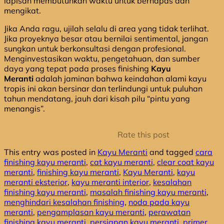
lapisan membutuhkan waktu untuk bernapas dan
mengikat.
Jika Anda ragu, ujilah selalu di area yang tidak terlihat.
Jika proyeknya besar atau bernilai sentimental, jangan
sungkan untuk berkonsultasi dengan profesional.
Menginvestasikan waktu, pengetahuan, dan sumber
daya yang tepat pada proses finishing
Kayu
Meranti
adalah jaminan bahwa keindahan alami kayu
tropis ini akan bersinar dan terlindungi untuk puluhan
tahun mendatang, jauh dari kisah pilu “pintu yang
menangis”.
Rate this post
This entry was posted in
Kayu Meranti
and tagged
cara
finishing kayu meranti
,
cat kayu meranti
,
clear coat kayu
meranti
,
finishing kayu meranti
,
Kayu Meranti
,
kayu
meranti eksterior
,
kayu meranti interior
,
kesalahan
finishing kayu meranti
,
masalah finishing kayu meranti
,
menghindari kesalahan finishing
,
noda pada kayu
meranti
,
pengamplasan kayu meranti
,
perawatan
finishing kayu meranti
,
persiapan kayu meranti
,
primer