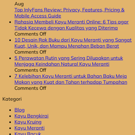
Aug
Top InlyFans Review: Privacy, Features, Pricing &
No
Mobile Access Guide
Comments
Rahasia Membeli Kayu Meranti Online: 6 Tips agar
on
Tidak Kecewa dengan Kualitas yang Diterima
Top
on
Comments Off
InlyFans
Rahasia
10 Desain Rak Buku dari Kayu Meranti yang Sangat
Review:
Membeli
Kuat, Unik, dan Mampu Menahan Beban Berat
Privacy,
Kayu
on
Comments Off
Features,
Meranti
10
5 Perawatan Rutin yang Sering Dilupakan untuk
Pricing
Online:
Desain
Menjaga Keindahan Natural Kayu Meranti
&
6
Rak
on
Comments Off
Mobile
Tips
Buku
5
7 Kelebihan Kayu Meranti untuk Bahan Baku Meja
Access
agar
dari
Perawatan
Makan yang Kuat dan Tahan terhadap Tumpahan
Guide
Tidak
Kayu
Rutin
on
Comments Off
Kecewa
Meranti
yang
7
Kategori
dengan
yang
Sering
Kelebihan
Kualitas
Sangat
Dilupakan
Kayu
Blog
yang
Kuat,
untuk
Meranti
Kayu Bengkirai
Diterima
Unik,
Menjaga
untuk
Kayu Kruing
dan
Keindahan
Bahan
Kayu Meranti
Mampu
Natural
Baku
Kayu Racuk