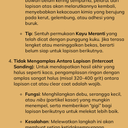
bawah belum kering sempurna, pelarut dari
lapisan atas akan melarutkannya kembali,
menyebabkan kekacauan kimia yang berujung
pada kerut, gelembung, atau adhesi yang
buruk.
Tip
: Sentuh permukaan
Kayu Meranti
yang
telah dicat dengan punggung kuku. Jika terasa
lengket atau meninggalkan bekas, berarti
belum siap untuk lapisan berikutnya.
Tidak Mengamplas Antara Lapisan (Intercoat
Sanding)
: Untuk mendapatkan hasil akhir yang
halus seperti kaca, pengamplasan ringan dengan
amplas sangat halus (misal 320-400 grit) antara
lapisan cat atau clear coat adalah wajib.
Fungsi
: Menghilangkan debu, serangga kecil,
atau
nibs
(partikel kasar) yang mungkin
menempel, serta memberikan “gigi” bagi
lapisan berikutnya untuk melekat lebih baik.
Kesalahan
: Melewatkan langkah ini akan
membuat setiap ketidaksempurnaan