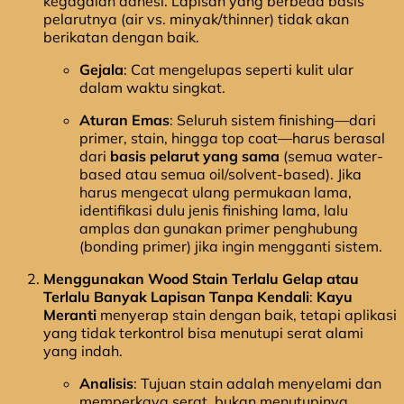
kegagalan adhesi. Lapisan yang berbeda basis
pelarutnya (air vs. minyak/thinner) tidak akan
berikatan dengan baik.
Gejala
: Cat mengelupas seperti kulit ular
dalam waktu singkat.
Aturan Emas
: Seluruh sistem finishing—dari
primer, stain, hingga top coat—harus berasal
dari
basis pelarut yang sama
(semua water-
based atau semua oil/solvent-based). Jika
harus mengecat ulang permukaan lama,
identifikasi dulu jenis finishing lama, lalu
amplas dan gunakan primer penghubung
(bonding primer) jika ingin mengganti sistem.
Menggunakan Wood Stain Terlalu Gelap atau
Terlalu Banyak Lapisan Tanpa Kendali
:
Kayu
Meranti
menyerap stain dengan baik, tetapi aplikasi
yang tidak terkontrol bisa menutupi serat alami
yang indah.
Analisis
: Tujuan stain adalah menyelami dan
memperkaya serat, bukan menutupinya