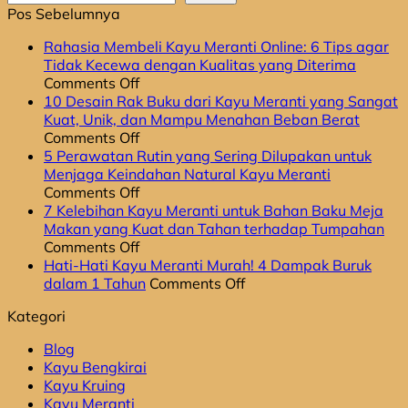
Pos Sebelumnya
Rahasia Membeli Kayu Meranti Online: 6 Tips agar
Tidak Kecewa dengan Kualitas yang Diterima
on
Comments Off
Rahasia
10 Desain Rak Buku dari Kayu Meranti yang Sangat
Membeli
Kuat, Unik, dan Mampu Menahan Beban Berat
Kayu
on
Comments Off
Meranti
10
5 Perawatan Rutin yang Sering Dilupakan untuk
Online:
Desain
Menjaga Keindahan Natural Kayu Meranti
6
Rak
on
Comments Off
Tips
Buku
5
7 Kelebihan Kayu Meranti untuk Bahan Baku Meja
agar
dari
Perawatan
Makan yang Kuat dan Tahan terhadap Tumpahan
Tidak
Kayu
Rutin
on
Comments Off
Kecewa
Meranti
yang
7
Hati-Hati Kayu Meranti Murah! 4 Dampak Buruk
dengan
yang
Sering
Kelebihan
on
dalam 1 Tahun
Comments Off
Kualitas
Sangat
Dilupakan
Kayu
Hati-
Kategori
yang
Kuat,
untuk
Meranti
Hati
Diterima
Unik,
Menjaga
untuk
Kayu
Blog
dan
Keindahan
Bahan
Meranti
Kayu Bengkirai
Mampu
Natural
Baku
Murah!
Kayu Kruing
Menahan
Kayu
Meja
4
Kayu Meranti