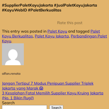
#SupplierPaletKayuJakarta #JualPaletKayuJakarta
#KayuWebID #PaletBerkualitas
Rate this post
This entry was posted in
Palet Kayu
and tagged
Palet
Kayu Berkualitas
,
Palet Kayu Jakarta
,
Perbandingan Palet
Kayu
.
alfan.renata
Jangan Tertipu! 7 Modus Penipuan Supplier Triplek
Jakarta yang Marak 😱
3 Kesalahan Fatal Memilih Supplier Kayu Kruing Jakarta
(No. 1 Bikin Rugi!)
Search
Search