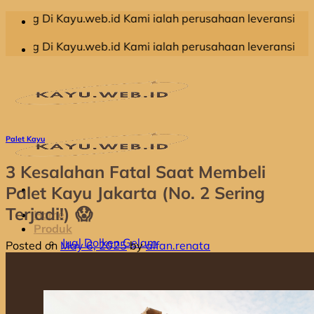
Skip
ayu.web.id Kami ialah perusahaan leveransir kayu olahan y
to
content
ayu.web.id Kami ialah perusahaan leveransir kayu olahan y
Palet Kayu
3 Kesalahan Fatal Saat Membeli
Palet Kayu Jakarta (No. 2 Sering
Terjadi!) 😱
Home
Produk
Jual Dolken Gelam
Posted on
May 6, 2025
by
alfan.renata
Jual Kayu Kompas
Jual Kayu Kruing
Jual Kayu Racuk
Jual Kayu Meranti
Jual Kayu Bengkirai