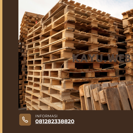
Jual Kayu Lokal Murah
Jual Kayu Tembalun
Jual Palet Kayu
Jual Kayu Kamper Medan
Jual Triplek
Jasa Pasang Lantai Kayu
Jual Kayu Kamper Samarinda
Blog
Kontak
Hubungi
Hubungi