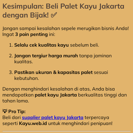
Kesimpulan: Beli Palet Kayu Jakarta
dengan Bijak! ✅
Jangan sampai kesalahan sepele merugikan bisnis Anda!
Ingat
3 poin penting
ini:
Selalu cek kualitas kayu
sebelum beli.
Jangan tergiur harga murah
tanpa jaminan
kualitas.
Pastikan ukuran & kapasitas palet
sesuai
kebutuhan.
Dengan menghindari kesalahan di atas, Anda bisa
mendapatkan
palet kayu Jakarta
berkualitas tinggi dan
tahan lama.
💡 Pro Tip:
Beli dari
supplier palet kayu Jakarta
terpercaya
seperti
Kayu.web.id
untuk menghindari penipuan!